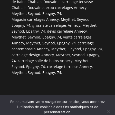
de bains Chablais Douvaine, carrelage terrasse
Chablais Douvaine, expo carrelages Annecy,
Meythet, Seynod, Epagny, 74.
Magasin carrelages Annecy, Meythet, Seynod,
Epagny, 74, grossiste carrelages Annecy, Meythet,
Seynod, Epagny, 74, devis carrelage Annecy,
Meythet, Seynod, Epagny, 74, vente carrelages
Annecy, Meythet, Seynod, Epagny, 74, carrelage
contemporain Annecy, Meythet, Seynod, Epagny, 74,
carrelage design Annecy, Meythet, Seynod, Epagny,
74, carrelage salle de bains Annecy, Meythet,
Seynod, Epagny, 74, carrelage terrasse Annecy,
Meythet, Seynod, Epagny, 74.
En poursuivant votre navigation sur ce site, vous acceptez
© Copyright
808
2026 -
ws
-
Les Entreprises Locales
l'utilisation de cookies à des fins statistiques et de
-
Mentions Légales – RGPD – Protection de la vie
personnalisation.
privée – Gestion des cookies - Médiateur de la