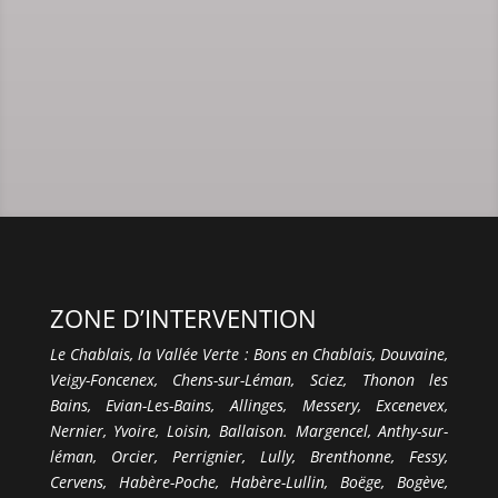
ZONE D’INTERVENTION
Le Chablais, la Vallée Verte : Bons en Chablais, Douvaine,
Veigy-Foncenex, Chens-sur-Léman, Sciez, Thonon les
Bains, Evian-Les-Bains, Allinges, Messery, Excenevex,
Nernier, Yvoire, Loisin, Ballaison. Margencel, Anthy-sur-
léman, Orcier, Perrignier, Lully, Brenthonne, Fessy,
Cervens, Habère-Poche, Habère-Lullin, Boëge, Bogève,