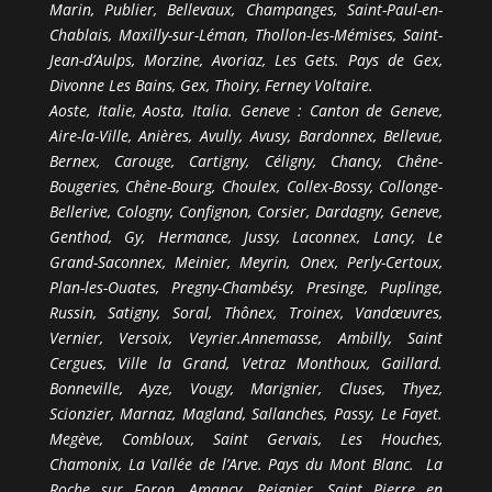
Marin, Publier, Bellevaux, Champanges, Saint-Paul-en-
Chablais, Maxilly-sur-Léman, Thollon-les-Mémises, Saint-
Jean-d’Aulps, Morzine, Avoriaz, Les Gets. Pays de Gex,
Divonne Les Bains, Gex, Thoiry, Ferney Voltaire.
Aoste, Italie, Aosta, Italia. Geneve : Canton de Geneve,
Aire-la-Ville, Anières, Avully, Avusy, Bardonnex, Bellevue,
Bernex, Carouge, Cartigny, Céligny, Chancy, Chêne-
Bougeries, Chêne-Bourg, Choulex, Collex-Bossy, Collonge-
Bellerive, Cologny, Confignon, Corsier, Dardagny, Geneve,
Genthod, Gy, Hermance, Jussy, Laconnex, Lancy, Le
Grand-Saconnex, Meinier, Meyrin, Onex, Perly-Certoux,
Plan-les-Ouates, Pregny-Chambésy, Presinge, Puplinge,
Russin, Satigny, Soral, Thônex, Troinex, Vandœuvres,
Vernier, Versoix, Veyrier.Annemasse, Ambilly, Saint
Cergues, Ville la Grand, Vetraz Monthoux, Gaillard.
Bonneville, Ayze, Vougy, Marignier, Cluses, Thyez,
Scionzier, Marnaz, Magland, Sallanches, Passy, Le Fayet.
Megève, Combloux, Saint Gervais, Les Houches,
Chamonix, La Vallée de l’Arve. Pays du Mont Blanc. La
Roche sur Foron, Amancy, Reignier, Saint Pierre en