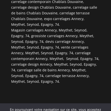
carrelage contemporain Chablais Douvaine,
carrelage design Chablais Douvaine, carrelage salle
de bains Chablais Douvaine, carrelage terrasse
Chablais Douvaine, expo carrelages Annecy,
Meythet, Seynod, Epagny, 74.
Magasin carrelages Annecy, Meythet, Seynod,
Epagny, 74, grossiste carrelages Annecy, Meythet,
Seynod, Epagny, 74, devis carrelage Annecy,
Meythet, Seynod, Epagny, 74, vente carrelages
Annecy, Meythet, Seynod, Epagny, 74, carrelage
contemporain Annecy, Meythet, Seynod, Epagny, 74,
carrelage design Annecy, Meythet, Seynod, Epagny,
74, carrelage salle de bains Annecy, Meythet,
Seynod, Epagny, 74, carrelage terrasse Annecy,
Meythet, Seynod, Epagny, 74.
En poursuivant votre navigation sur ce site, vous acceptez
© Copyright
808
2026 -
ws
-
Les Entreprises Locales