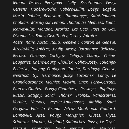
léman, Orcier, Perrignier, Lully, Brenthonne, Fessy,
Cervens, Habère-Poche, Habère-Lullin, Boëge, Bogève,
Marin, Publier, Bellevaux, Champanges, Saint-Paul-en-
Chablais, Maxilly-sur-Léman, Thollon-les-Mémises, Saint-
Jean-d’Aulps, Morzine, Avoriaz, Les Gets. Pays de Gex,
Divonne Les Bains, Gex, Thoiry, Ferney Voltaire.
Aoste, Italie, Aosta, Italia. Geneve : Canton de Geneve,
Aire-la-Ville, Anières, Avully, Avusy, Bardonnex, Bellevue,
Bernex, Carouge, Cartigny, Céligny, Chancy, Chêne-
Bougeries, Chêne-Bourg, Choulex, Collex-Bossy, Collonge-
Bellerive, Cologny, Confignon, Corsier, Dardagny, Geneve,
Genthod, Gy, Hermance, Jussy, Laconnex, Lancy, Le
Grand-Saconnex, Meinier, Meyrin, Onex, Perly-Certoux,
Plan-les-Ouates, Pregny-Chambésy, Presinge, Puplinge,
Russin, Satigny, Soral, Thônex, Troinex, Vandœuvres,
Vernier, Versoix, Veyrier.Annemasse, Ambilly, Saint
Cergues, Ville la Grand, Vetraz Monthoux, Gaillard.
Bonneville, Ayze, Vougy, Marignier, Cluses, Thyez,
Scionzier, Marnaz, Magland, Sallanches, Passy, Le Fayet.
Megève, Combloux, Saint Gervais, Les Houches,